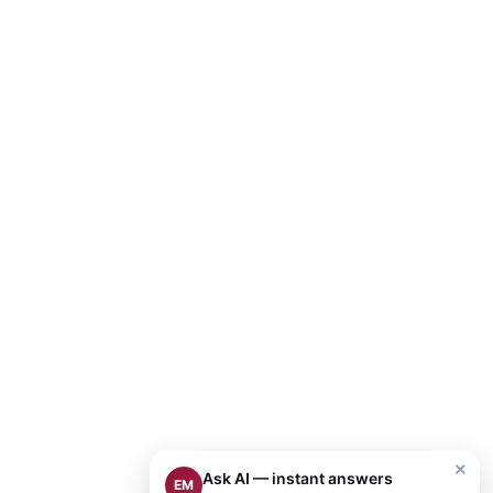
×
Ask AI — instant answers
EM